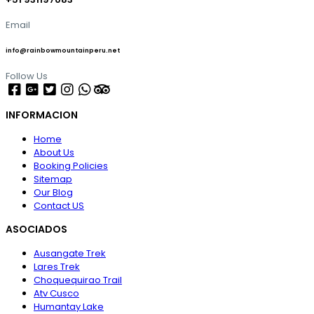
Email
info@rainbowmountainperu.net
Follow Us
INFORMACION
Home
About Us
Booking Policies
Sitemap
Our Blog
Contact US
ASOCIADOS
Ausangate Trek
Lares Trek
Choquequirao Trail
Atv Cusco
Humantay Lake