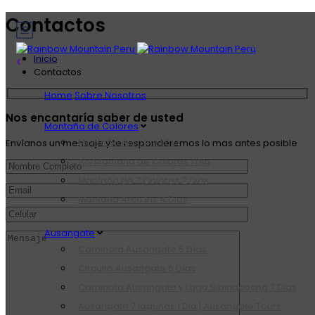
Contactos
Inicio
Contactos
Home
Sobre Nosotros
Nos encantaría saber de usted
Montaña de Colores
Montaña Arco Iris 1 Dia
Envíanos un mensaje y te responderemos lo mas antes posible
Atv Montaña de Colores 1 Dia
Montaña de 7 Colores 2 Dias
Montaña Arco Iris 4 Dias
Ausangate
Caminata Ausangate 5 Días
Circuito Ausangate 6 Días
Caminata Ausangate y Lago Sibinacocha 7 Dias
Ausangate 7 lagunas 1 Dia | Ausangate Tours